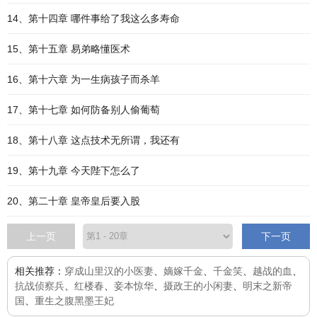
14、第十四章 哪件事给了我这么多寿命
15、第十五章 易弟略懂医术
16、第十六章 为一生病孩子而杀羊
17、第十七章 如何防备别人偷葡萄
18、第十八章 这点技术无所谓，我还有
19、第十九章 今天陛下怎么了
20、第二十章 皇帝皇后要入股
上一页
下一页
相关推荐：
穿成山里汉的小医妻
、
嫡嫁千金
、
千金笑
、
越战的血
、
抗战侦察兵
、
红楼春
、
妾本惊华
、
摄政王的小闲妻
、
明末之新帝
国
、
重生之腹黑墨王妃