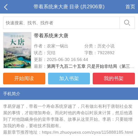
带着系统来大唐 目录 (共2906章)
首页
带着系统来大唐
作者：农家一锅出
分类：历史小说
状态：完结
字数：7922892
更新：2025-06-30 16:56:44
最新：
第两千九百二十五章 只是开始非结局（第三更 大结局）
开始阅读
加入书架
我的书架
手机简介
李易穿越了，带着一个寿命系统穿越了，只有做出有利于唐朝社会发
展的事情，才能增加寿命。而此时他的寿命以时辰来计算，然后他遇
到了对他隐瞒身份的皇帝李隆基。故事从这里开始。李易：只要能增
加我的寿命，要啥技术我都有。
最新章节推荐地址：https://m.zhuoyuexs.com/zyxs/115888185.html