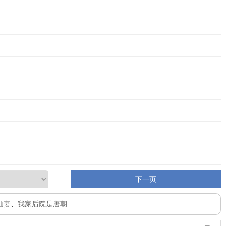
下一页
仙妻
、
我家后院是唐朝