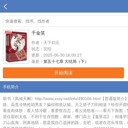
千金笑
作者：天下归元
状态：完结
更新：2025-06-30 16:00:27
最新：
第五十七章 大结局（下）
开始阅读
手机简介
新书《凤倾天阑》http://www.xxsy.net/info/4901
路。高贵冷艳抢咱男友？骗你彻底认输。天之骄子刀剑相逼？给你开膛
看血肉体肤，看人情冷暖，看爱恨百态，看云涛怒卷——看天下舆图，繁
居住面积太低，不利于生存指数，谢谢。佛门高士【龛里花】：相逢早
刀山血海，阿鼻地狱，那是我自己选择的路，去吧，或者在尽头等我，