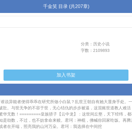
千金笑 目录 (共207章)
分类：历史小说
字数：2109893
加入书架
66.html【普通版简介】谁说异能者便得乖乖在研究所做小白鼠？乱世王朝自有她
破肚。与世无争的不容于世，无心结仇的步步被逼，这混账世道教人难活，
华无数！=========皇族骄子【云中龙】：这世间丘壑，天下经纬
知是劫数，不过，也不妨拿命来赎。君珂：神棍，佛喊你回家吃饭。再腾
或者在开端，照亮我的山河万朵。君珂：我选择在中间挖