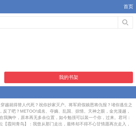
首页
我的书架
大显身手处。一穿越就得替人代死？祝你抄家灭户。将军府假娘恩将仇报？堵你逃生之
反了吧？METOO!成名、夺嫡、乱国、掠情。天神之眼，金光漫越，
，都在我胸中，原本再无多余位置，如今勉强可以装一个你，过来。君珂：
云【霞间青鸟】：我曾从那门走出，最终却不得不心甘情愿再次走入，