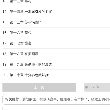
13、第十三章 落花
14、第十四章 一泡尿引发的血案
15、第十五章 苏菲“定情”
16、第十六章 荷包
17、第十七章 惊变
18、第十八章 有美画眉
19、第十九章 最是那一吹的温柔
20、第二十章 十分春色赋妖娆
上一页
相关推荐：
越战的血
、
抗战侦察兵
、
红楼春
、
妾本惊华
、
摄政王的小