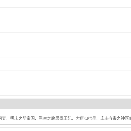
闲妻
、
明末之新帝国
、
重生之腹黑墨王妃
、
大唐扫把星
、
庄主有毒之神医