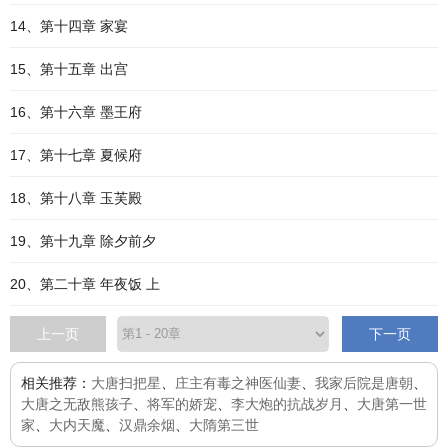
14、第十四章 家宴
15、第十五章 出宫
16、第十六章 墨王府
17、第十七章 夏候府
18、第十八章 玉芙殿
19、第十九章 除夕前夕
20、第二十章 年夜饭 上
上一页
下一页
相关推荐：
大唐扫把星
、
庄主有毒之神医仙妻
、
我家后院是唐朝
、
大唐之无敌熊孩子
、
将军的娇宠
、
李大炮的抗战岁月
、
大唐第一世
家
、
大内天魔
、
汉鼎余烟
、
大隋第三世