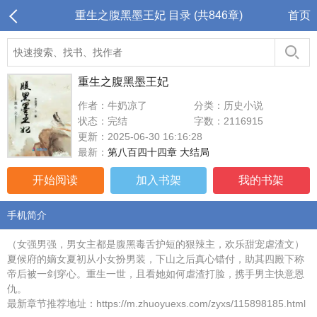
重生之腹黑墨王妃 目录 (共846章)
首页
重生之腹黑墨王妃
作者：牛奶凉了
分类：历史小说
状态：完结
字数：2116915
更新：2025-06-30 16:16:28
最新：
第八百四十四章 大结局
开始阅读
加入书架
我的书架
手机简介
（女强男强，男女主都是腹黑毒舌护短的狠辣主，欢乐甜宠虐渣文）
夏候府的嫡女夏初从小女扮男装，下山之后真心错付，助其四殿下称
帝后被一剑穿心。重生一世，且看她如何虐渣打脸，携手男主快意恩
仇。
最新章节推荐地址：https://m.zhuoyuexs.com/zyxs/115898185.html