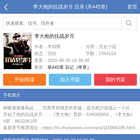
李大炮的抗战岁月 目录 (共445章)
首页
李大炮的抗战岁月
作者：李四维
分类：历史小说
状态：完结
字数：2354154
更新：2025-06-30 16:30:38
最新：
第445章 后记（终章）
开始阅读
加入书架
我的书架
手机简介
蝴蝶展翅暴风起……宅男李四维意外穿越，成为淞沪战场上一小兵，
开始了他的抗战岁月……《李大炮》普群：539565850，《李大炮》
V群：862206105
最新章节推荐地址：https://m.zhuoyuexs.com/zyxs/115904185.html