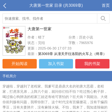
大唐第一世家 目录 (共3069章)
首页
大唐第一世家
作者：晴了
分类：历史小说
状态：完结
字数：7965976
更新：2025-06-30 17:07:33
最新：
第3069章 从潼关开往洛阳的火车上（终章）
开始阅读
加入书架
我的书架
手机简介
穿越啦，穿越到了老程家。我爹可是鼎鼎大名的初唐大恶霸，老程
家，打虎亲兄弟，上阵六个娃，就问你们怕不怕？吃过熊心豹子胆，
喝过狼心狗肺汤的程家三娃还有啥可害怕的？狂犬病？我能治。大佬
你前列腺有问题，我帮你割了。这个时代没有宫爆腰花，没有干煸四
季豆，没有夫妻肺片，没有麻辣火锅。不怕，我来了，我知道辣椒的