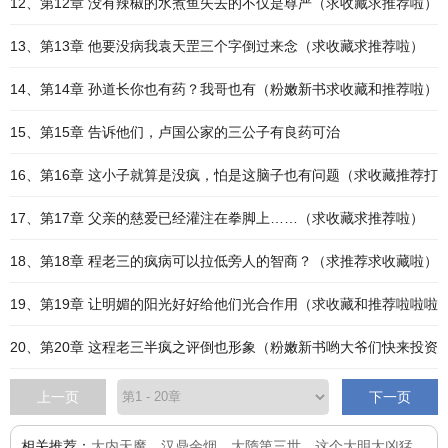
12、第12章 没有辣椒的水煮鱼失去的不仅是尊严（求收藏求推荐啦）
13、第13章 他要没病我袁天罡三个字倒过来念（求收藏求推荐啦）
14、第14章 孙道长你也有药？我哥也有（粉嫩新书求收藏和推荐啦）
15、第15章 告诉他们，卢国公家的三公子有良药可治
16、第16章 这小子就算是没疯，怕是这脑子也有问题（求收藏推荐打
17、第17章 父亲的慈爱已经灌注在拳脚上……（求收藏求推荐啦）
18、第18章 程老三的疯病可以拉低旁人的智商？（求推荐求收藏啦）
19、第19章 让明媚的阳光好好给他们光合作用（求收藏和推荐啦啦啦
20、第20章 这程老三半疯之评倒也形象（粉嫩新书哟大爷们快来投资
上一页
下一页
相关推荐：
大内天魔
、
汉鼎余烟
、
大隋第三世
、
这个大明太凶猛
、