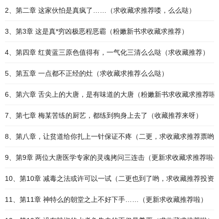
2、第二章 这家伙怕是真疯了……（求收藏求推荐喽，么么哒）
3、第3章 这是真*穷凶极恶程恶霸（粉嫩新书求收藏求推荐）
4、第四章 红黄蓝三原色值得有，一气化三清么么哒（求收藏推荐）
5、第五章 一点都不正经的灶（求收藏求推荐么么哒）
6、第六章 舌尖上的大唐，是有味道的大唐（粉嫩新书求收藏求推荐啦
7、第七章 梅某苦练的厨艺，都练到狗身上去了（收藏推荐来呀）
8、第八章，让贫道给你扎上一针保证不疼（二更，求收藏求推荐票哟
9、第9章 两位大唐医学专家的灵魂拷问三连击（更新求收藏求推荐啦
10、第10章 减毒之法或许可以一试（二更也到了哟，求收藏推荐投资
11、第11章 神特么的朝堂之上不好下手……（更新求收藏推荐啦）