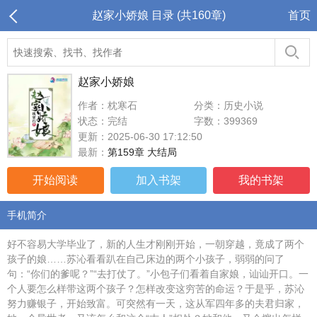
赵家小娇娘 目录 (共160章)
首页
赵家小娇娘
作者：枕寒石
分类：历史小说
状态：完结
字数：399369
更新：2025-06-30 17:12:50
最新：
第159章 大结局
开始阅读
加入书架
我的书架
手机简介
好不容易大学毕业了，新的人生才刚刚开始，一朝穿越，竟成了两个
孩子的娘……苏沁看看趴在自己床边的两个小孩子，弱弱的问了
句：“你们的爹呢？”“去打仗了。”小包子们看着自家娘，讪讪开口。一
个人要怎么样带这两个孩子？怎样改变这穷苦的命运？于是乎，苏沁
努力赚银子，开始致富。可突然有一天，这从军四年多的夫君归家，