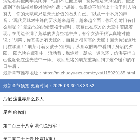
旁边看其他同学踢比赛，他们不让他上场，觉得他是来捣乱的。他还
想到了教练板着脸对他说的话：“胡莱，如果你不能付出十倍于别人的
努力，你的天赋就只是毫无价值的石头而已。”以及一个不屑的声
音：“现代足球对中锋的要求越来越高，越来越全面，你只会射门有什
么用呢？” 最后他的思绪定格于那时，夜幕已在东方的天空中若隐若
现，在周边长满了荒草的废弃空地中央，有个女孩子很认真地对他
说：“胡莱，你其实是有天赋的，而且是很厉害的天赋！因为你知道球
门在哪里！” 胡莱盯着女孩子的眼睛，从那双眼眸中看到了身后的夕
阳。 阳光映在瞳孔中，流动着，燃烧着，凝成一道光环，仿佛要把自
己也融化在这光芒中一样。 收回思绪的胡莱重新回到了这个暖和的冬
日午后，
最新章节推荐地址：https://m.zhuoyuexs.com/zyxs/115929185.html
最新章节预览 更新时间：2025-06-30 18:33:52
后记 这世界那么多人
尾声 给你们
第二百三十八章 我们是冠军！
第二百三十七章 比赛结束！