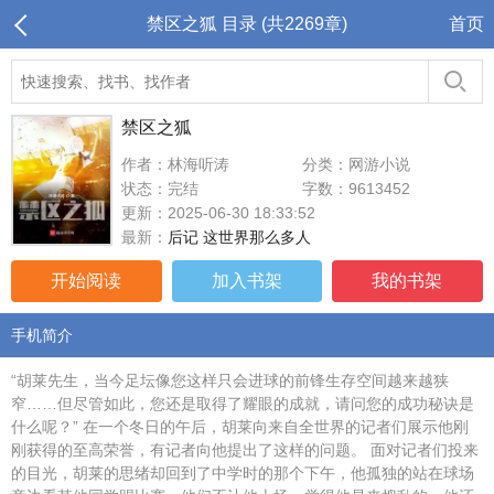
禁区之狐 目录 (共2269章)
首页
禁区之狐
作者：林海听涛
分类：网游小说
状态：完结
字数：9613452
更新：2025-06-30 18:33:52
最新：
后记 这世界那么多人
开始阅读
加入书架
我的书架
手机简介
“胡莱先生，当今足坛像您这样只会进球的前锋生存空间越来越狭
窄……但尽管如此，您还是取得了耀眼的成就，请问您的成功秘诀是
什么呢？” 在一个冬日的午后，胡莱向来自全世界的记者们展示他刚
刚获得的至高荣誉，有记者向他提出了这样的问题。 面对记者们投来
的目光，胡莱的思绪却回到了中学时的那个下午，他孤独的站在球场