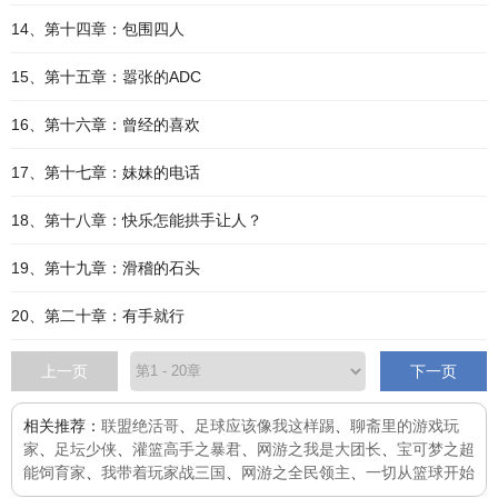
14、第十四章：包围四人
15、第十五章：嚣张的ADC
16、第十六章：曾经的喜欢
17、第十七章：妹妹的电话
18、第十八章：快乐怎能拱手让人？
19、第十九章：滑稽的石头
20、第二十章：有手就行
上一页
下一页
相关推荐：
联盟绝活哥
、
足球应该像我这样踢
、
聊斋里的游戏玩
家
、
足坛少侠
、
灌篮高手之暴君
、
网游之我是大团长
、
宝可梦之超
能饲育家
、
我带着玩家战三国
、
网游之全民领主
、
一切从篮球开始