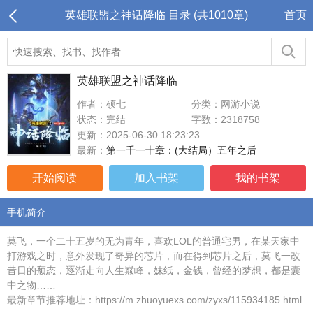
英雄联盟之神话降临 目录 (共1010章)
首页
英雄联盟之神话降临
作者：硕七
分类：网游小说
状态：完结
字数：2318758
更新：2025-06-30 18:23:23
最新：
第一千一十章：(大结局）五年之后
开始阅读
加入书架
我的书架
手机简介
莫飞，一个二十五岁的无为青年，喜欢LOL的普通宅男，在某天家中
打游戏之时，意外发现了奇异的芯片，而在得到芯片之后，莫飞一改
昔日的颓态，逐渐走向人生巅峰，妹纸，金钱，曾经的梦想，都是囊
中之物……
最新章节推荐地址：https://m.zhuoyuexs.com/zyxs/115934185.html