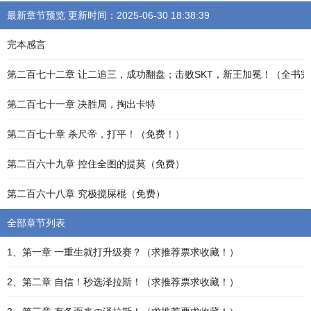
最新章节预览 更新时间：2025-06-30 18:38:39
完本感言
第二百七十二章 让二追三，成功翻盘；击败SKT，新王加冕！（全书完
第二百七十一章 决胜局，掏出卡特
第二百七十章 杀尺帝，打平！（免费！）
第二百六十九章 控住全图的提莫（免费）
第二百六十八章 究极搅屎棍（免费）
全部章节列表
1、第一章 一重生就打升级赛？（求推荐票求收藏！）
2、第二章 自信！秒选泽拉斯！（求推荐票求收藏！）