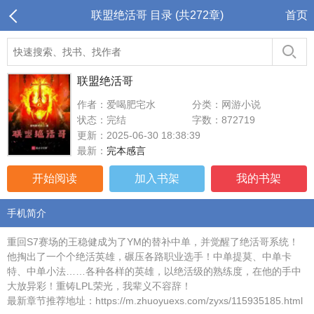
联盟绝活哥 目录 (共272章)
首页
联盟绝活哥
作者：爱喝肥宅水
分类：网游小说
状态：完结
字数：872719
更新：2025-06-30 18:38:39
最新：
完本感言
开始阅读
加入书架
我的书架
手机简介
重回S7赛场的王稳健成为了YM的替补中单，并觉醒了绝活哥系统！
他掏出了一个个绝活英雄，碾压各路职业选手！中单提莫、中单卡
特、中单小法……各种各样的英雄，以绝活级的熟练度，在他的手中
大放异彩！重铸LPL荣光，我辈义不容辞！
最新章节推荐地址：https://m.zhuoyuexs.com/zyxs/115935185.html