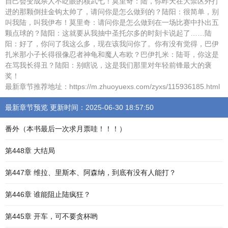
自己会变成杀人不眨眼的核武七！莫里奇：陆，你昨天在大禁区外打
进的那颗倒挂金钩太帅了，请问你是怎么做到的？陆阳：很简单，别
叫我陆，叫我伊布！莫里奇：请问你是怎么做到在一场比赛中扑出五
颗点球的？陆阳：这就要从我抽中圣托尔多的时刻卡说起了……陆
阳：好了，你问了我这么多，现在该我问你了。你有没有觉得，巴伊
扎米那小子长得很像忍者神龟和魔人布欧？巴伊扎米：陆哥，你这是
在骂我长得丑？陆阳：别瞎说，这是我们那里对年轻前锋最大的褒
奖！
最新章节推荐地址：https://m.zhuoyuexs.com/zyxs/115936185.html
最新章节预览 更新时间：2025-06-30 18:57:50
番外（本书最后一次求月票哇！！！）
第448章 大结局
第447章 维拉、里斯本、阿森纳，到底有没有人能打？
第446章 谁能阻止陆疯狂？
第445章 开车，可不要贪杯哟