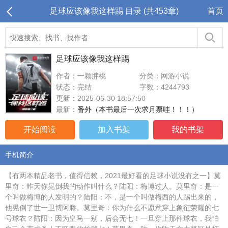
足球应该像我这样踢 目录 (共453章)
首页
足球应该像我这样踢
作者：一颗胖桃
分类：网游小说
状态：完结
字数：4244793
更新：2025-06-30 18:57:50
最新：
番外（本书最后一次求月票哇！！！）
开始阅读
加入书架
我的书架
手机简介
【有两本精品老书，值得信赖，2021最好看的足球小说没有之一】莫
里奇：昨天你晃倒我的动作叫什么？陆阳：梅博过人。莫里奇：是一
个叫做梅博的人发明的？陆阳：不，是一个叫做梅西的人踢出来的，
他晃倒了世一卫博阿滕。莫里奇：你为什么不愿意穿上象征荣耀的七
号球衣？陆阳：因为皇马一别，后会无七！一旦穿上那件球衣，我怕