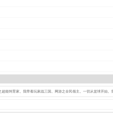
之超能饲育家
、
我带着玩家战三国
、
网游之全民领主
、
一切从篮球开始
、