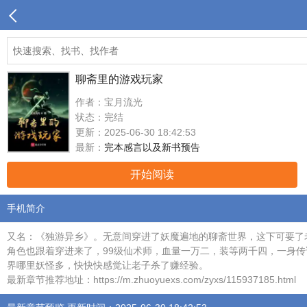
聊斋里的游戏玩家
作者：宝月流光
状态：完结
更新：2025-06-30 18:42:53
最新：
完本感言以及新书预告
开始阅读
手机简介
又名：《独游异乡》。无意间穿进了妖魔遍地的聊斋世界，这下可要了
角色也跟着穿进来了，99级仙术师，血量一万二，装等两千四，一身
界哪里妖怪多，快快快感觉让老子杀了赚经验。
最新章节推荐地址：https://m.zhuoyuexs.com/zyxs/115937185.html