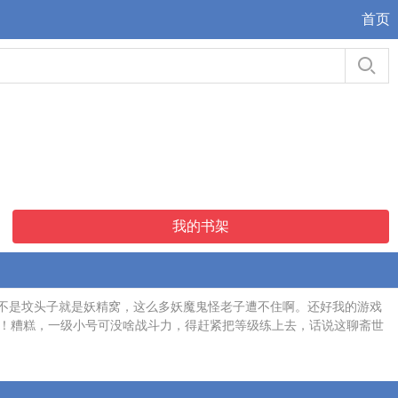
首页
我的书架
不是坟头子就是妖精窝，这么多妖魔鬼怪老子遭不住啊。还好我的游戏
啦！糟糕，一级小号可没啥战斗力，得赶紧把等级练上去，话说这聊斋世