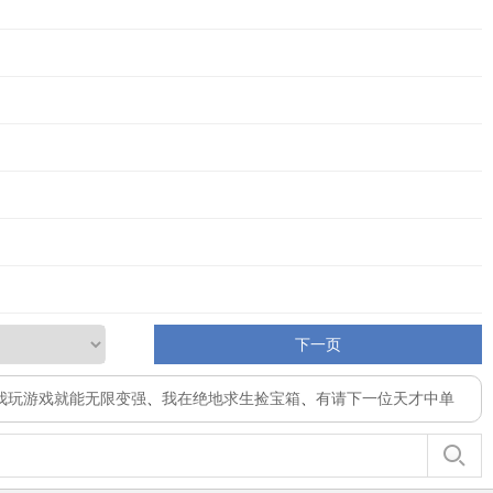
下一页
我玩游戏就能无限变强
、
我在绝地求生捡宝箱
、
有请下一位天才中单