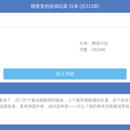
聊斋里的游戏玩家 目录 (共213章)
分类：网游小说
字数：591056
加入书架
老命了，出门打个酱油都能遇到狐妖，上个厕所都能遇到女鬼，住个旅店
传说级装备，更有神器护体，就问还有谁——什么？我的角色等级被清零