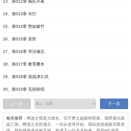
13、第012章 疯狂开幕
14、第013章 吊打
15、第014章 势如破竹
16、第015章 首胜
17、第016章 拜访湘北
18、第017章 教育樱木
19、第018章 迎战津久武
20、第019章 见招拆招
上一页
下一页
相关推荐：
网游之我是大团长
、
宝可梦之超能饲育家
、
我带着玩家
战三国
、
网游之全民领主
、
一切从篮球开始
、
我玩游戏就能无限变
强
、
我在绝地求生捡宝箱
、
有请下一位天才中单
、
我是MC逍遥