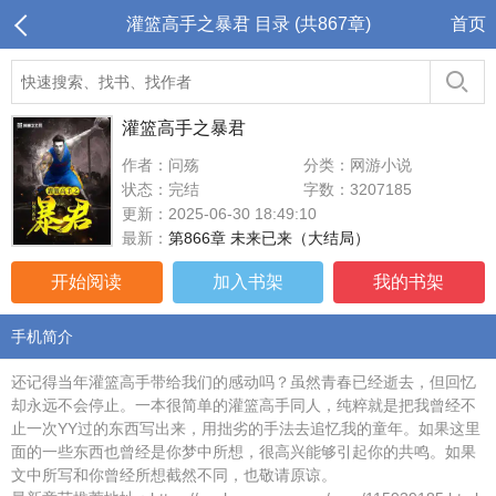
灌篮高手之暴君 目录 (共867章)
首页
灌篮高手之暴君
作者：问殇
分类：网游小说
状态：完结
字数：3207185
更新：2025-06-30 18:49:10
最新：
第866章 未来已来（大结局）
开始阅读
加入书架
我的书架
手机简介
还记得当年灌篮高手带给我们的感动吗？虽然青春已经逝去，但回忆
却永远不会停止。一本很简单的灌篮高手同人，纯粹就是把我曾经不
止一次YY过的东西写出来，用拙劣的手法去追忆我的童年。如果这里
面的一些东西也曾经是你梦中所想，很高兴能够引起你的共鸣。如果
文中所写和你曾经所想截然不同，也敬请原谅。