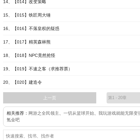
14、【014】改变策略
15、【015】铁匠周大锤
16、【016】不落皇权的疑惑
17、【017】精英森林熊
18、【018】NPC竟然抢怪
19、【019】不速之客（求推荐票）
20、【020】建造令
上一页
相关推荐：
网游之全民领主
、
一切从篮球开始
、
我玩游戏就能无限变
氪金吧