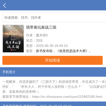
我带着玩家战三国
作者：魔术师0
状态：完结
更新：2025-06-30 18:49:10
最新：
新书发布啦，《他竟然是战术大师》。
开始阅读
手机简介
一觉醒来，洪流穿越到了《三国天下》的游戏世界里，并且成为了一名
挖矿。” “村长大人，村子外有人攻村啦！怎么办？” “让玩家去打
群、龙套角色的进来哟~）
最新章节推荐地址：https://m.zhuoyuexs.com/zyxs/115942185.html