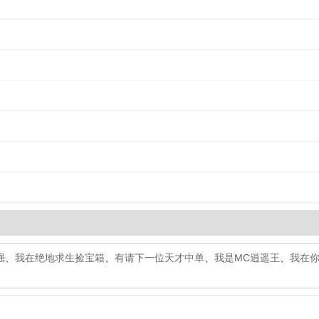
强
、
我在绝地求生捡宝箱
、
有请下一位天才中单
、
我是MC逍遥王
、
我在