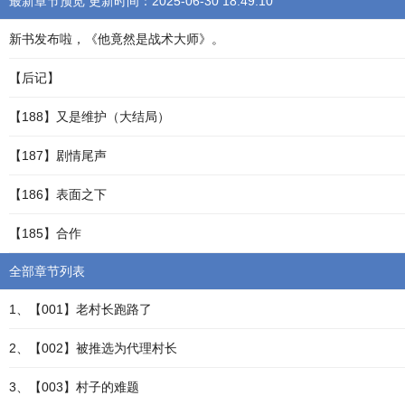
最新章节预览 更新时间：2025-06-30 18:49:10
新书发布啦，《他竟然是战术大师》。
【后记】
【188】又是维护（大结局）
【187】剧情尾声
【186】表面之下
【185】合作
全部章节列表
1、【001】老村长跑路了
2、【002】被推选为代理村长
3、【003】村子的难题