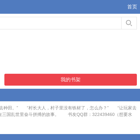
首页
我的书架
去种田。” “村长大人，村子里没有铁材了，怎么办？” “让玩家去
国乱世里奋斗拼搏的故事。 书友QQ群：322439460（想要水