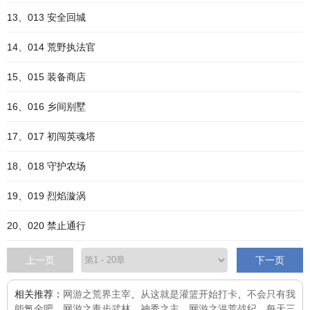
13、013 安全回城
14、014 荒野执法官
15、015 装备商店
16、016 乡间别墅
17、017 初闯英魂塔
18、018 守护农场
19、019 烈焰漩涡
20、020 禁止通行
上一页
下一页
相关推荐：
网游之荒界主宰
、
从这就是灌篮开始打卡
、
不会只有我
能氪金吧
、
网游之毒步武林
、
神秀之主
、
网游之洪荒战纪
、
每天三