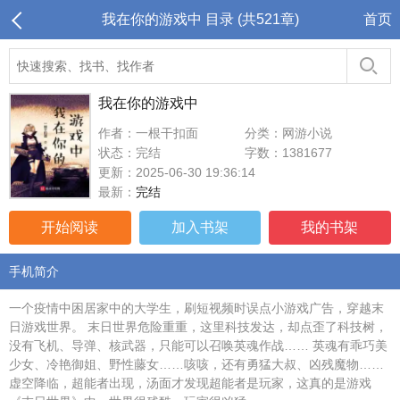
我在你的游戏中 目录 (共521章)
首页
我在你的游戏中
作者：一根干扣面
分类：网游小说
状态：完结
字数：1381677
更新：2025-06-30 19:36:14
最新：
完结
开始阅读
加入书架
我的书架
手机简介
一个疫情中困居家中的大学生，刷短视频时误点小游戏广告，穿越末
日游戏世界。 末日世界危险重重，这里科技发达，却点歪了科技树，
没有飞机、导弹、核武器，只能可以召唤英魂作战…… 英魂有乖巧美
少女、冷艳御姐、野性藤女……咳咳，还有勇猛大叔、凶残魔物……
虚空降临，超能者出现，汤面才发现超能者是玩家，这真的是游戏