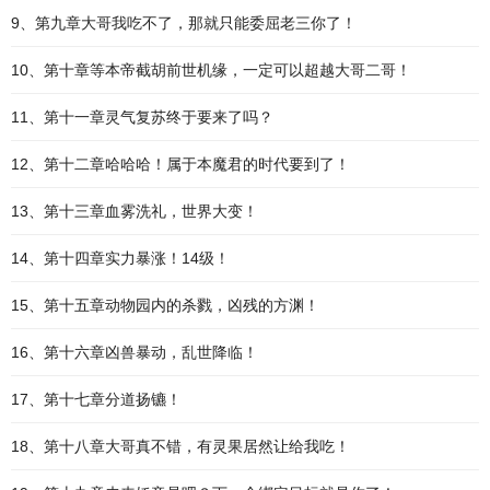
9、第九章大哥我吃不了，那就只能委屈老三你了！
10、第十章等本帝截胡前世机缘，一定可以超越大哥二哥！
11、第十一章灵气复苏终于要来了吗？
12、第十二章哈哈哈！属于本魔君的时代要到了！
13、第十三章血雾洗礼，世界大变！
14、第十四章实力暴涨！14级！
15、第十五章动物园内的杀戮，凶残的方渊！
16、第十六章凶兽暴动，乱世降临！
17、第十七章分道扬镳！
18、第十八章大哥真不错，有灵果居然让给我吃！