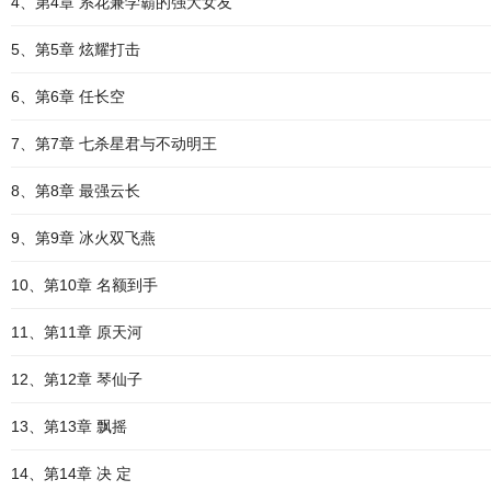
4、第4章 系花兼学霸的强大女友
5、第5章 炫耀打击
6、第6章 任长空
7、第7章 七杀星君与不动明王
8、第8章 最强云长
9、第9章 冰火双飞燕
10、第10章 名额到手
11、第11章 原天河
12、第12章 琴仙子
13、第13章 飘摇
14、第14章 决 定