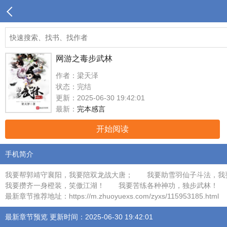
网游之毒步武林
作者：梁天泽
状态：完结
更新：2025-06-30 19:42:01
最新：
完本感言
开始阅读
手机简介
我要帮郭靖守襄阳，我要陪双龙战大唐； 我要助雪羽仙子斗法，
我要攒齐一身橙装，笑傲江湖！ 我要苦练各种神功，独步武林！
最新章节推荐地址：https://m.zhuoyuexs.com/zyxs/115953185.html
最新章节预览 更新时间：2025-06-30 19:42:01