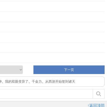
下一页
神
、
我的双眼变异了
、
千金力
、
从西游开始签到诸天
↑返回顶部