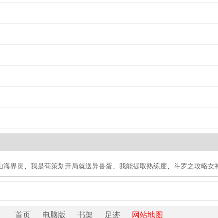
山海界灵
、
我是苟策划开局就送异兽蛋
、
我能提取熟练度
、
斗罗之攻略女
首页
电脑版
书架
足迹
网站地图