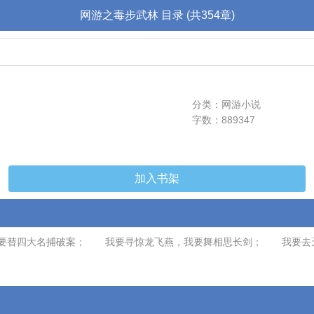
网游之毒步武林 目录 (共354章)
分类：网游小说
字数：889347
加入书架
我要替四大名捕破案； 我要寻惊龙飞燕，我要舞相思长剑； 我要