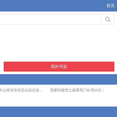
首页
我的书架
去天山绝顶等优昙仙花绽放， 我要到紫禁之巅看西门吹雪比剑；