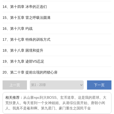
14、第十四章 冰帝的正选们
15、第十五章 雷之呼吸法圆满
16、第十六章 约战
17、第十七章 特殊的训练方式
18、第十八章 困境和提升
19、第十九章 迹部VS忍足
20、第二十章 提前出现的闭锁心扉
上一页
下一页
相关推荐：
从山寨npc到大BOSS
、
玄浑道章
、
这是我的星球
、
大
荒扶妻人
、
每天签到一个女神姐姐
、
从港综位面开始
、
唐朝小闲
人
、
我真不是羲和啊
、
第九星门
、
豪门重生之国民千金