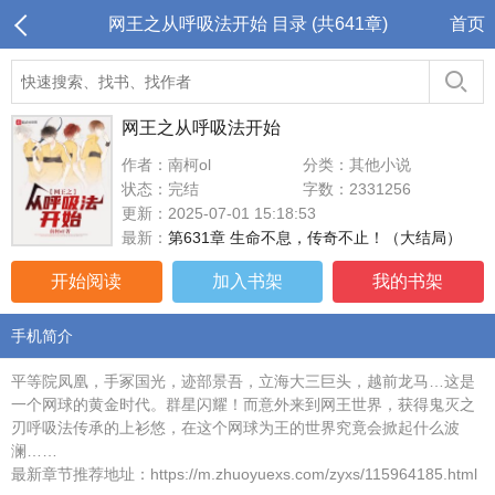
网王之从呼吸法开始 目录 (共641章)
首页
网王之从呼吸法开始
作者：南柯ol
分类：其他小说
状态：完结
字数：2331256
更新：2025-07-01 15:18:53
最新：
第631章 生命不息，传奇不止！（大结局）
开始阅读
加入书架
我的书架
手机简介
平等院凤凰，手冢国光，迹部景吾，立海大三巨头，越前龙马…这是
一个网球的黄金时代。群星闪耀！而意外来到网王世界，获得鬼灭之
刃呼吸法传承的上衫悠，在这个网球为王的世界究竟会掀起什么波
澜……
最新章节推荐地址：https://m.zhuoyuexs.com/zyxs/115964185.html