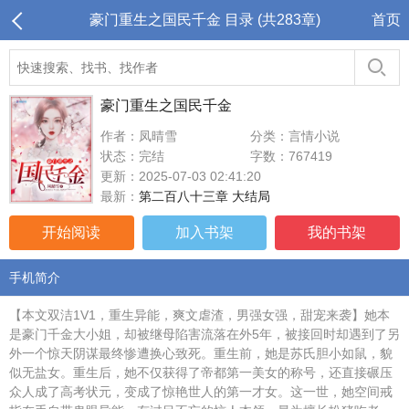
豪门重生之国民千金 目录 (共283章)
首页
豪门重生之国民千金
作者：凤晴雪
分类：言情小说
状态：完结
字数：767419
更新：2025-07-03 02:41:20
最新：
第二百八十三章 大结局
开始阅读
加入书架
我的书架
手机简介
【本文双洁1V1，重生异能，爽文虐渣，男强女强，甜宠来袭】她本
是豪门千金大小姐，却被继母陷害流落在外5年，被接回时却遇到了另
外一个惊天阴谋最终惨遭换心致死。重生前，她是苏氏胆小如鼠，貌
似无盐女。重生后，她不仅获得了帝都第一美女的称号，还直接碾压
众人成了高考状元，变成了惊艳世人的第一才女。这一世，她空间戒